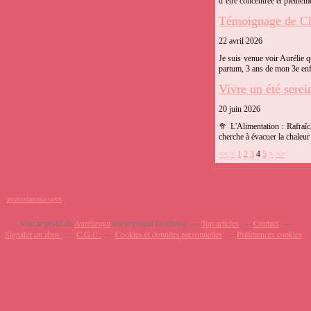
d’être concentrée et pleineme
Témoignage de Cla
22 avril 2026
Je suis venue voir Aurélie 
partum, 3 ans de mon 3e enfan
Vivre un été serei
20 juin 2026
🥦 L'Alimentation : Rafraîc
cherche à évacuer la chaleur 
<<
<
1
2
3
4
5
>
>>
ayurvedaetmassages
Voir le profil de
Aurélieayu
sur le portail Overblog
Top articles
Contact
Signaler un abus
C.G.U.
Cookies et données personnelles
Préférences cookies