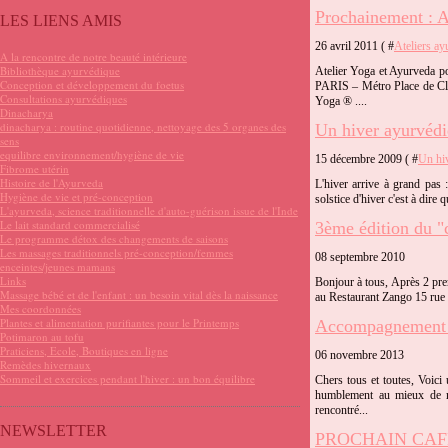
Prochainement : A
LES LIENS AMIS
26 avril 2011 ( #
Ateliers ay
A la rencontre de notre beauté intérieure
Bibliothèque ayurvédique
Atelier Yoga et Ayurveda p
Conception et développement du foetus
PARIS – Métro Place de Cli
Consultations ayurvédiques
Yoga ® ....
Dinacharya
dinacharya : routine quotidienne, nettoyage des 5 organes des
Un hiver ayurvédi
sens
equilibre environnement/hygiène de vie
15 décembre 2009 ( #
Un hi
Fibrome utérin
Histoire de l'Ayurveda
L'hiver arrive à grand pas 
Hygiène de vie et pré-conception
solstice d'hiver c'est à dire 
L'ayurveda, science traditionnelle d'auto-guérison issue de l'Inde
Le lait standard commercialisé
3ème édition du "c
Le programme détox des changements de saisons
Les massages traditionnels pré-conception/femmes
08 septembre 2010
enceintes/jeunes mamans
Links
Bonjour à tous, Après 2 pre
Massage bébé et de l'enfant : un besoin vital dès la naissance
au Restaurant Zango 15 rue d
Mes coordonnées
Plantes et alimentation purifiantes pour le Printemps
Accompagnement a
Potimaron au tofu
Praticiens, Ecole, Boutiques en ligne
06 novembre 2013
Remèdes hivernaux
Sommeil et exercices pendant l'hiver : un bon équilibre
Chers tous et toutes, Voici
humblement au mieux de mo
rencontré...
NEWSLETTER
PROCHAIN CAF