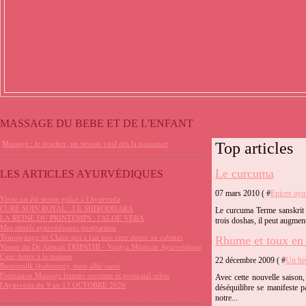
MASSAGE DU BEBE ET DE L'ENFANT
Massage : le toucher, un besoin vital dès la naissance
Top articles
Le curcuma
LES ARTICLES AYURVÉDIQUES
07 mars 2010 ( #
Epices ayu
Vivre un été serein grâce à l'Ayurveda
CURE SOIN ROYAL : LE SHIRODHARA
Le curcuma Terme sanskrit :
LA REINE DU PRINTEMPS : l'ALOE VERA
trois doshas, il peut augmen
Mes rituels ayurvédiques postpartum
Témoignage de Claire qui a fait une cure detox au cabinet
Rhume et toux en
Venue du Dr Adwait TRIPATHI - Vaidya Médecin Ayurvédique
Cure detox à la maison
22 décembre 2009 ( #
Un hi
Buttermilk (babeurre), mon allié santé
Formation Massage femme enceinte et postnatal selon
Avec cette nouvelle saison,
l'Ayurveda du 9 au 13 OCTOBRE 2026
déséquilibre se manifeste 
notre...