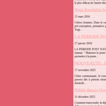
le plus délicat de l'année du
Yoga Kundalini f
15 mars 2016
Chères femmes, Dans le cad
pré-conception, prénatal et
Yogi...
LA PERIODE P
27 janvier 2018
LA PERIODE POST NATALE 
maman " Materner la jeune m
permettre à la jeune...
NOUVEAUTE : P
17 novembre 2025
Chère communauté, Je vous p
pouvez dès à présent chois
domicile...
Publié depuis Ove
31 décembre 2025
Comment transcender la dépr