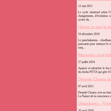
12 mai 2011
Le cycle mentruel selon l'
changements, d'évolution c
cycles du...
Qu'est ce que le 
16 décembre 2010
Le panchakarma - shodhana 
puissante pour nettoyer le c
cinq...
Massages ayurvédi
27 juillet 2024
Apaiser et rafraichir le feu
du dosha PITTA qui gère l'él
Deepak Chopra do
07 avril 2011
Deepak Chopra sera au tria
La Nature de la conscience et
Dinacharya : Vivr
26 avril 2010