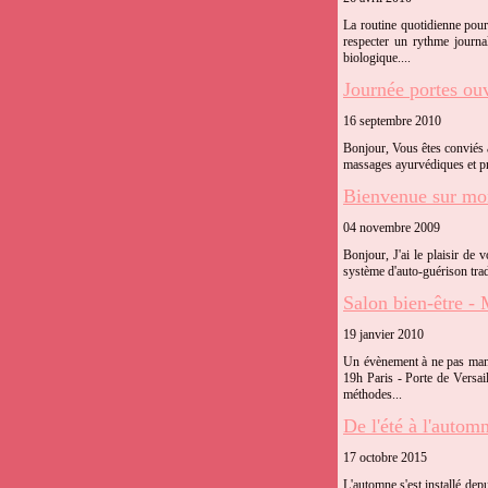
La routine quotidienne pour
respecter un rythme journa
biologique....
Journée portes o
16 septembre 2010
Bonjour, Vous êtes conviés à
massages ayurvédiques et pro
Bienvenue sur mon
04 novembre 2009
Bonjour, J'ai le plaisir de
système d'auto-guérison tradi
Salon bien-être -
19 janvier 2010
Un évènement à ne pas manq
19h Paris - Porte de Versai
méthodes...
De l'été à l'autom
17 octobre 2015
L'automne s'est installé depu