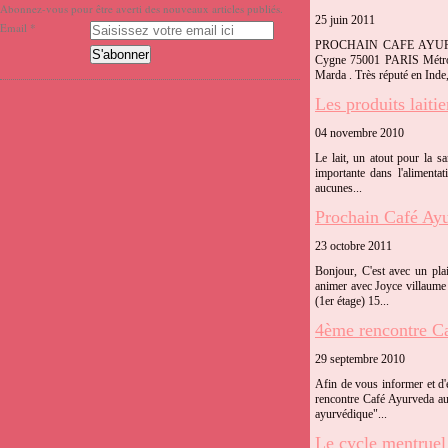
Abonnez-vous pour être averti des nouveaux articles publiés.
25 juin 2011
Email
PROCHAIN CAFE AYUR
Cygne 75001 PARIS Métro C
Marda . Très réputé en Inde,
Les produits laitie
04 novembre 2010
Le lait, un atout pour la sa
importante dans l'alimenta
aucunes...
Prochain Café Ay
23 octobre 2011
Bonjour, C'est avec un pla
animer avec Joyce villaum
(1er étage) 15...
4ème rencontre Ca
29 septembre 2010
Afin de vous informer et d'
rencontre Café Ayurveda au
ayurvédique"...
Le cycle mentruel