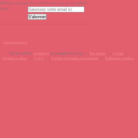
Abonnez-vous pour être averti des nouveaux articles publiés.
Email
ayurvedaetmassages
Voir le profil de
Aurélieayu
sur le portail Overblog
Top articles
Contact
Signaler un abus
C.G.U.
Cookies et données personnelles
Préférences cookies