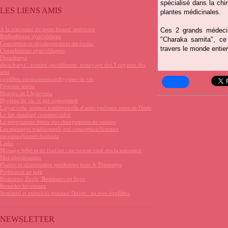
spécialisé dans la chir
LES LIENS AMIS
plantes médicinales.
A la rencontre de notre beauté intérieure
Ces 2 grands médecin
Bibliothèque ayurvédique
"Charaka samita", ce
Conception et développement du foetus
travers le monde entier
Consultations ayurvédiques
Dinacharya
dinacharya : routine quotidienne, nettoyage des 5 organes des
sens
equilibre environnement/hygiène de vie
Fibrome utérin
Histoire de l'Ayurveda
Hygiène de vie et pré-conception
L'ayurveda, science traditionnelle d'auto-guérison issue de l'Inde
Le lait standard commercialisé
Le programme détox des changements de saisons
Les massages traditionnels pré-conception/femmes
enceintes/jeunes mamans
Links
Massage bébé et de l'enfant : un besoin vital dès la naissance
Mes coordonnées
Plantes et alimentation purifiantes pour le Printemps
Potimaron au tofu
Praticiens, Ecole, Boutiques en ligne
Remèdes hivernaux
Sommeil et exercices pendant l'hiver : un bon équilibre
NEWSLETTER