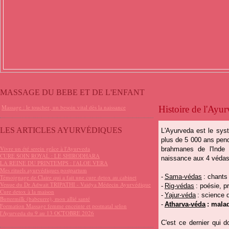
MASSAGE DU BEBE ET DE L'ENFANT
Massage : le toucher, un besoin vital dès la naissance
Histoire de l'Ayu
LES ARTICLES AYURVÉDIQUES
L'Ayurveda est le sys
plus de 5 000 ans pend
Vivre un été serein grâce à l'Ayurveda
brahmanes de l'Inde e
CURE SOIN ROYAL : LE SHIRODHARA
naissance aux 4 védas 
LA REINE DU PRINTEMPS : l'ALOE VERA
Mes rituels ayurvédiques postpartum
-
Sama-védas
: chants 
Témoignage de Claire qui a fait une cure detox au cabinet
Venue du Dr Adwait TRIPATHI - Vaidya Médecin Ayurvédique
-
Rig-védas
: poésie, 
Cure detox à la maison
-
Yajur-véda
: science 
Buttermilk (babeurre), mon allié santé
-
Atharva-véda
: mala
Formation Massage femme enceinte et postnatal selon
l'Ayurveda du 9 au 13 OCTOBRE 2026
C'est ce dernier qui 