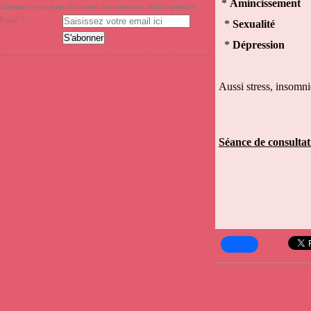
*
Amincissement
Abonnez-vous pour être averti des nouveaux articles publiés.
Email
*
Sexualité
*
Dépression
Aussi stress, insomnie
Séance de consultat