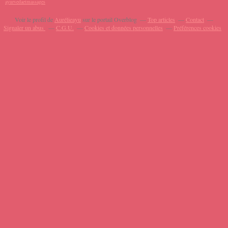
ayurvedaetmassages
Voir le profil de
Aurélieayu
sur le portail Overblog
Top articles
Contact
Signaler un abus
C.G.U.
Cookies et données personnelles
Préférences cookies