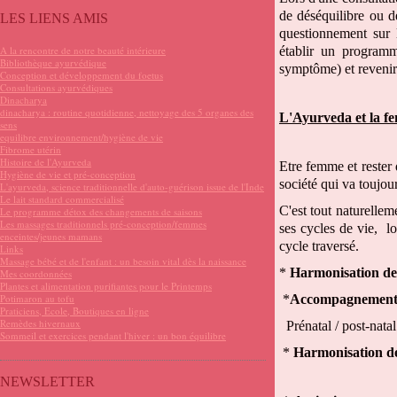
de déséquilibre ou de
LES LIENS AMIS
questionnement sur l
A la rencontre de notre beauté intérieure
établir un programm
Bibliothèque ayurvédique
symptôme) et revenir à
Conception et développement du foetus
Consultations ayurvédiques
Dinacharya
dinacharya : routine quotidienne, nettoyage des 5 organes des
L'Ayurveda et la 
sens
equilibre environnement/hygiène de vie
Fibrome utérin
Histoire de l'Ayurveda
Etre femme et rester 
Hygiène de vie et pré-conception
société qui va toujour
L'ayurveda, science traditionnelle d'auto-guérison issue de l'Inde
Le lait standard commercialisé
C'est tout naturelle
Le programme détox des changements de saisons
Les massages traditionnels pré-conception/femmes
ses cycles de vie, l
enceintes/jeunes mamans
cycle traversé.
Links
Massage bébé et de l'enfant : un besoin vital dès la naissance
*
Harmonisation des
Mes coordonnées
Plantes et alimentation purifiantes pour le Printemps
Potimaron au tofu
*
Accompagnement
Praticiens, Ecole, Boutiques en ligne
Remèdes hivernaux
Prénatal / post-nata
Sommeil et exercices pendant l'hiver : un bon équilibre
*
Harmonisation d
NEWSLETTER