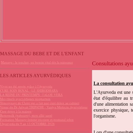
MASSAGE DU BEBE ET DE L'ENFANT
Massage : le toucher, un besoin vital dès la naissance
Consultations ay
LES ARTICLES AYURVÉDIQUES
La consultation ay
Vivre un été serein grâce à l'Ayurveda
CURE SOIN ROYAL : LE SHIRODHARA
L'Ayurveda est une s
LA REINE DU PRINTEMPS : l'ALOE VERA
état d'équilibre au t
Mes rituels ayurvédiques postpartum
Témoignage de Claire qui a fait une cure detox au cabinet
d'une alimentation sa
Venue du Dr Adwait TRIPATHI - Vaidya Médecin Ayurvédique
exercice physique, t
Cure detox à la maison
Buttermilk (babeurre), mon allié santé
l'organisme.
Formation Massage femme enceinte et postnatal selon
l'Ayurveda du 9 au 13 OCTOBRE 2026
Lors d'une consultatio