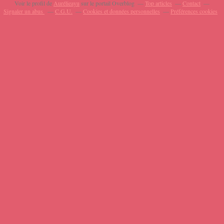
Voir le profil de
Aurélieayu
sur le portail Overblog
Top articles
Contact
Signaler un abus
C.G.U.
Cookies et données personnelles
Préférences cookies