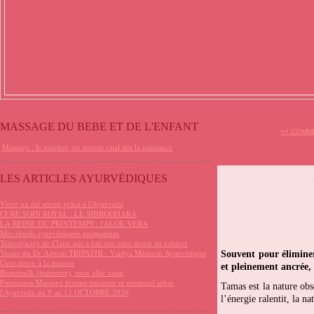
MASSAGE DU BEBE ET DE L'ENFANT
<< COMME
Massage : le toucher, un besoin vital dès la naissance
LES ARTICLES AYURVÉDIQUES
Vivre un été serein grâce à l'Ayurveda
CURE SOIN ROYAL : LE SHIRODHARA
LA REINE DU PRINTEMPS : l'ALOE VERA
Mes rituels ayurvédiques postpartum
Témoignage de Claire qui a fait une cure detox au cabinet
Venue du Dr Adwait TRIPATHI - Vaidya Médecin Ayurvédique
Souvent pour éliminer
Cure detox à la maison
et pleinement ancrée, 
Buttermilk (babeurre), mon allié santé
Formation Massage femme enceinte et postnatal selon
Tamas est la nature obs
l'Ayurveda du 9 au 13 OCTOBRE 2026
l’énergie ralentit, la n