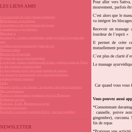
Pour aller vers Sattva,
LES LIENS AMIS
mouvement, parfois êtr
C’est alors que le mas
A la rencontre de notre beauté intérieure
Bibliothèque ayurvédique
va intégrer les blocages,
Conception et développement du foetus
Consultations ayurvédiques
Recevoir un massage a
Dinacharya
lourdeur de l’esprit
⭐
dinacharya : routine quotidienne, nettoyage des 5 organes des
sens
Il permet de créer ce
equilibre environnement/hygiène de vie
mutuellement pour une h
Fibrome utérin
Histoire de l'Ayurveda
C’est plus de clarté d’e
Hygiène de vie et pré-conception
L'ayurveda, science traditionnelle d'auto-guérison issue de l'Inde
Le massage ayurvédiqu
Le lait standard commercialisé
Le programme détox des changements de saisons
Les massages traditionnels pré-conception/femmes
enceintes/jeunes mamans
Links
Car quand vous vous fa
Massage bébé et de l'enfant : un besoin vital dès la naissance
Mes coordonnées
Plantes et alimentation purifiantes pour le Printemps
Vous pouvez aussi ap
Potimaron au tofu
Praticiens, Ecole, Boutiques en ligne
*Consommant davantage 
Remèdes hivernaux
Sommeil et exercices pendant l'hiver : un bon équilibre
: cannelle, poivre no
gingembre), curcuma. 
fin de repas
NEWSLETTER
*Pratiquer une activité