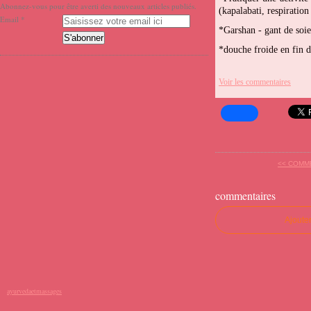
Abonnez-vous pour être averti des nouveaux articles publiés.
(kapalabati, respiration
Email
*Garshan - gant de soie
*douche froide en fin 
Voir les commentaires
<< COMME
commentaires
Ajoute
ayurvedaetmassages