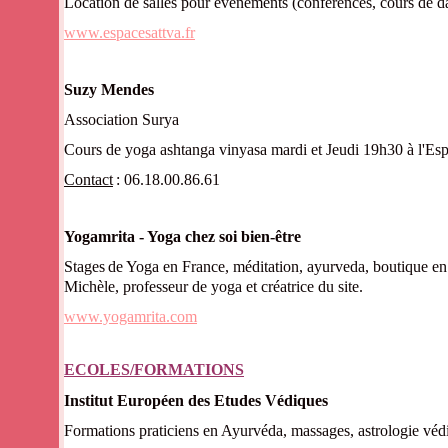
Location de salles pour évenements (conférences, cours de da
www.espacesattva.fr
Suzy Men
Association Surya
Cours de yoga ashtanga vinyasa mardi et Jeudi 19h30 à l'
Contact
: 06.18.00.86.61
Yogamrita - Yoga chez soi bien-être
Stage
s
de Yoga en France, méditation, ayurveda, boutique en 
Michèle, professeur de yoga et créatrice du site.
w
ww.yogamrita.com
ECOLES/FORMATIONS
Institut Européen des Etudes Védiques
Formations praticiens en Ayurvéda, massages, astrologie véd