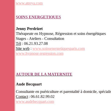
www.atreya.com
SOINS ENERGETIQUES
Jenny Perdrizet
Thérapeute en Hypnose, Régression et soins énergétiques
Stages - Ateliers - Consultation
Tél
: 06.21.93.27.08
Site web
:
www.soinsenergetiquesparis.com
www.hypnose-regression.com
AUTOUR DE LA MATERNITE
Aude Becquart
Consultante en puériculture et parentalité à domicile, spécial
Contact
: 06.61.82.99.02
www.audebecquart.com