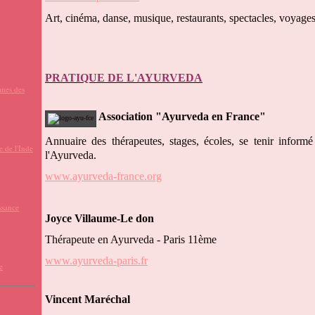
Art, cinéma, danse, musique, restaurants, spectacles, voyages 
PRATIQUE DE L'AYURVEDA
anes des
Association "Ayurveda en France"
Annuaire des thérapeutes, stages, écoles, se tenir inform
e de l'Inde
l'Ayurveda.
www.ayurveda-france.org
issance
Joyce Villaume-Le don
Thérapeute en Ayurveda - Paris 11ème
www.ayurveda-paris.fr
e
Vincent Maréchal