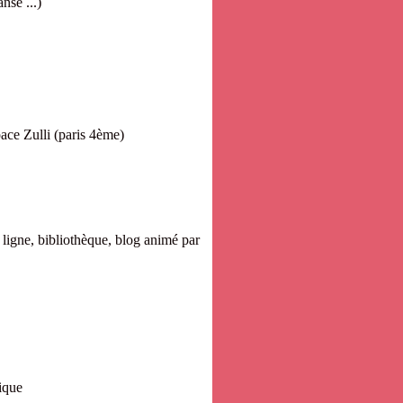
nse ...)
des
Espace Zulli (paris 4ème)
ligne, bibliothèque, blog animé par
ique