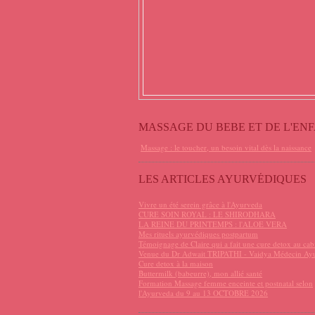
MASSAGE DU BEBE ET DE L'EN
Massage : le toucher, un besoin vital dès la naissance
LES ARTICLES AYURVÉDIQUES
Vivre un été serein grâce à l'Ayurveda
CURE SOIN ROYAL : LE SHIRODHARA
LA REINE DU PRINTEMPS : l'ALOE VERA
Mes rituels ayurvédiques postpartum
Témoignage de Claire qui a fait une cure detox au cab
Venue du Dr Adwait TRIPATHI - Vaidya Médecin Ay
Cure detox à la maison
Buttermilk (babeurre), mon allié santé
Formation Massage femme enceinte et postnatal selon
l'Ayurveda du 9 au 13 OCTOBRE 2026