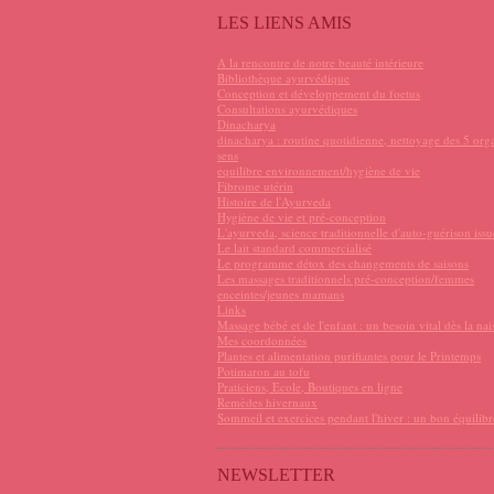
LES LIENS AMIS
A la rencontre de notre beauté intérieure
Bibliothèque ayurvédique
Conception et développement du foetus
Consultations ayurvédiques
Dinacharya
dinacharya : routine quotidienne, nettoyage des 5 org
sens
equilibre environnement/hygiène de vie
Fibrome utérin
Histoire de l'Ayurveda
Hygiène de vie et pré-conception
L'ayurveda, science traditionnelle d'auto-guérison issu
Le lait standard commercialisé
Le programme détox des changements de saisons
Les massages traditionnels pré-conception/femmes
enceintes/jeunes mamans
Links
Massage bébé et de l'enfant : un besoin vital dès la na
Mes coordonnées
Plantes et alimentation purifiantes pour le Printemps
Potimaron au tofu
Praticiens, Ecole, Boutiques en ligne
Remèdes hivernaux
Sommeil et exercices pendant l'hiver : un bon équilibr
NEWSLETTER