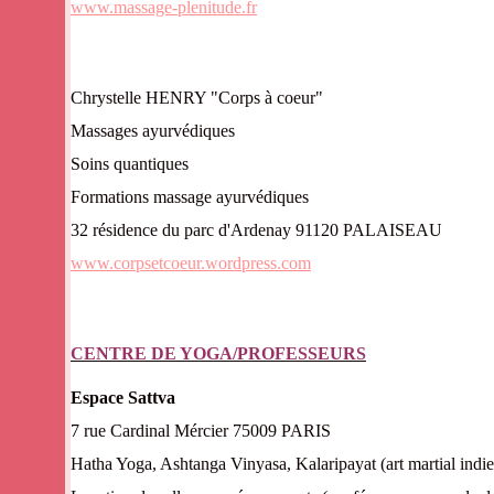
www.massage-plenitude.fr
Chrystelle HENRY "Corps à coeur"
Massages ayurvédiques
Soins quantiques
Formations massage ayurvédiques
32 résidence du parc d'Ardenay 91120 PALAISEAU
www.corpsetcoeur.wordpress.com
CENTRE DE YOGA/PROFESSEURS
Espace Sattva
7 rue Cardinal Mércier 7500
Hatha Yoga, Ashtanga Vinyasa, Kalaripayat (art martial ind