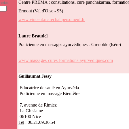
Centre PREMA : consultations, cure panchakarma, formation
ubliés.
Ermont (Val d'Oise - 95)
www.vincent.marechal.perso.neuf.fr
Laure Braudel
Praticienne en massages ayurvédiques - Grenoble
(Is
ère)
www.massages-cures-formations-ayurvediques.com
Guillaumat Jessy
Educatrice de santé en Ayurvéda
Praticienne en massage Bien-être
7, avenue de Rimiez
La Ghislaine
06100 Nice
Tel
: 06.21.09.36.54