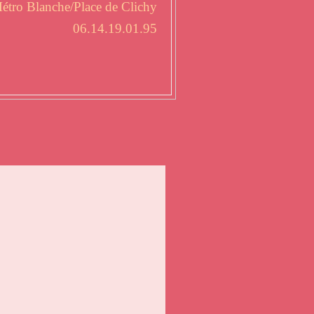
étro Blanche/Place de Clichy
06.14.19.01.95