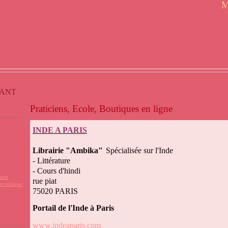
M
FANT
Praticiens, Ecole, Boutiques en ligne
INDE A PARIS
Librairie "Ambika"
Spécialisée sur l'Inde
- Littérature
- Cours d'hindi
inet
rue piat
urvédique
75020 PARIS
Portail de l'Inde à Paris
www.indeaparis.com