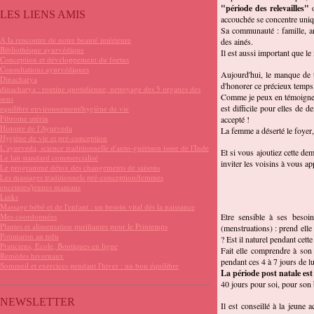
"période des relevailles"
o
LES LIENS AMIS
accouchée se concentre uniq
Sa communauté : famille, am
A la rencontre de notre beauté intérieure
des ainés.
Bibliothèque ayurvédique
Il est aussi important que l
Conception et développement du foetus
Consultations ayurvédiques
Aujourd'hui, le manque de 
Dinacharya
d'honorer ce précieux temps
dinacharya : routine quotidienne, nettoyage des 5 organes des
Comme je peux en témoigner 
sens
est difficile pour elles de 
equilibre environnement/hygiène de vie
Fibrome utérin
accepté !
Histoire de l'Ayurveda
La femme a déserté le foyer,
Hygiène de vie et pré-conception
L'ayurveda, science traditionnelle d'auto-guérison issue de l'Inde
Et si vous ajoutiez cette de
Le lait standard commercialisé
inviter les voisins à vous app
Le programme détox des changements de saisons
Les massages traditionnels pré-conception/femmes
enceintes/jeunes mamans
Links
Massage bébé et de l'enfant : un besoin vital dès la naissance
Mes coordonnées
Etre sensible à ses beso
Plantes et alimentation purifiantes pour le Printemps
(menstruations) : prend elle
Potimaron au tofu
? Est il naturel pendant cet
Praticiens, Ecole, Boutiques en ligne
Fait elle comprendre à son 
Remèdes hivernaux
pendant ces 4 à 7 jours de l
Sommeil et exercices pendant l'hiver : un bon équilibre
La période post natale es
40 jours pour soi, pour son
NEWSLETTER
Il est conseillé à la jeune