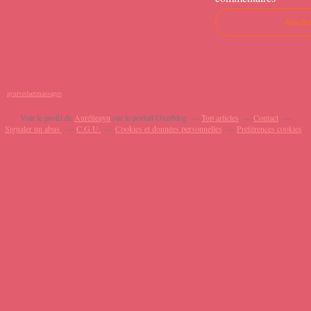
Ajoute
ayurvedaetmassages
Voir le profil de
Aurélieayu
sur le portail Overblog
Top articles
Contact
Signaler un abus
C.G.U.
Cookies et données personnelles
Préférences cookies