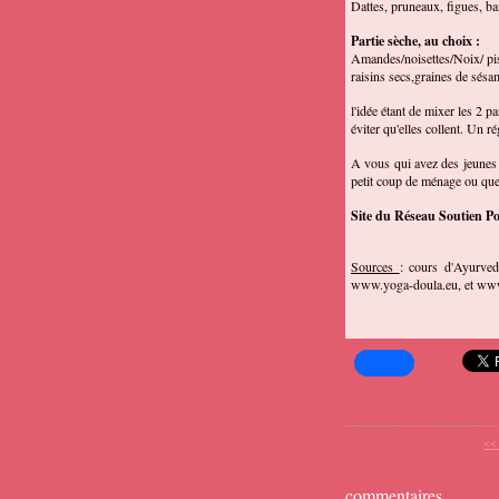
Dattes, pruneaux, figues, ba
Partie sèche, au choix :
Amandes/noisettes/Noix/ pis
raisins secs,graines de sésa
l'idée étant de mixer les 2 
éviter qu'elles collent. Un ré
A vous qui avez des jeunes m
petit coup de ménage ou que
Site du Réseau Soutien Po
Sources
: cours d'Ayurved
www.yoga-doula.eu, et ww
<<
commentaires