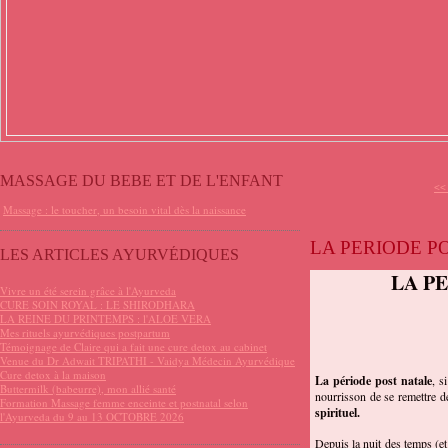
MASSAGE DU BEBE ET DE L'ENFANT
<<
Massage : le toucher, un besoin vital dès la naissance
LA PERIODE P
LES ARTICLES AYURVÉDIQUES
LA P
Vivre un été serein grâce à l'Ayurveda
CURE SOIN ROYAL : LE SHIRODHARA
LA REINE DU PRINTEMPS : l'ALOE VERA
Mes rituels ayurvédiques postpartum
Témoignage de Claire qui a fait une cure detox au cabinet
Venue du Dr Adwait TRIPATHI - Vaidya Médecin Ayurvédique
Cure detox à la maison
La période post natale
, s
Buttermilk (babeurre), mon allié santé
nourrisson de se remettre de
Formation Massage femme enceinte et postnatal selon
spirituel.
l'Ayurveda du 9 au 13 OCTOBRE 2026
Depuis la nuit des temps (e