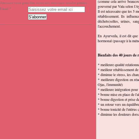
(comme cela arrive beaucoup
Abonnez-vous pour être averti des nouveaux articles publiés.
gouverné par Vata selon l'Ay
Email
Il est nécessaire que les 5
rétablissement. Ils influen
déchets(selles, urines, s
l'accouchement.
En Ayurveda, il est dit que
hormonal (passage à la ménop
Bienfaits des 40 jours de r
* meilleure qualité relation
* meilleur rétablissement d
* diminue le stress, les ch
* meilleure digestion en réac
Ojas, l'immunité)
* meilleure intégration pour
* bonne mise en place de l'a
* bonne digestion et prise d
* un retour vers un équilib
* bonne tonicité de l'utérus
* diminue les douleurs dorsa