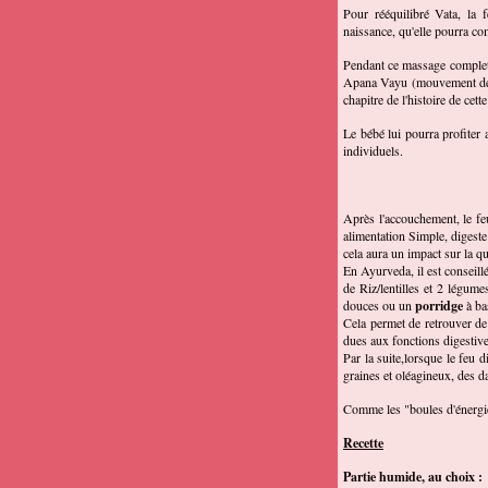
Pour rééquilibré Vata, la
naissance, qu'elle pourra co
Pendant ce massage complet d
Apana Vayu (mouvement desce
chapitre de l'histoire de cet
Le bébé lui pourra profiter 
individuels.
Après l'accouchement, le feu
alimentation Simple, digeste 
cela aura un impact sur la qu
En Ayurveda, il est conseill
de Riz/lentilles et 2 légum
douces ou un
porridge
à bas
Cela permet de retrouver de 
dues aux fonctions digestive
Par la suite,lorsque le feu d
graines et oléagineux, des da
Comme les "boules d'énergie
Recette
Partie humide, au choix :