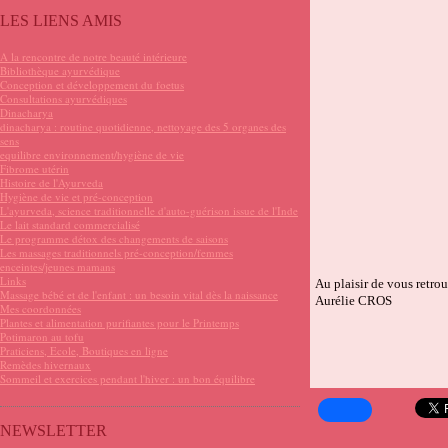
LES LIENS AMIS
A la rencontre de notre beauté intérieure
Bibliothèque ayurvédique
Conception et développement du foetus
Consultations ayurvédiques
Dinacharya
dinacharya : routine quotidienne, nettoyage des 5 organes des
sens
equilibre environnement/hygiène de vie
Fibrome utérin
Histoire de l'Ayurveda
Hygiène de vie et pré-conception
L'ayurveda, science traditionnelle d'auto-guérison issue de l'Inde
Le lait standard commercialisé
Le programme détox des changements de saisons
Les massages traditionnels pré-conception/femmes
enceintes/jeunes mamans
Links
Au plaisir de vous retrou
Massage bébé et de l'enfant : un besoin vital dès la naissance
Aurélie CROS
Mes coordonnées
Plantes et alimentation purifiantes pour le Printemps
Potimaron au tofu
Praticiens, Ecole, Boutiques en ligne
Remèdes hivernaux
Sommeil et exercices pendant l'hiver : un bon équilibre
NEWSLETTER