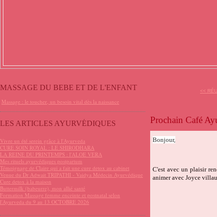
MASSAGE DU BEBE ET DE L'ENFANT
<< RÉU
Massage : le toucher, un besoin vital dès la naissance
Prochain Café Ay
LES ARTICLES AYURVÉDIQUES
Bonjour,
Vivre un été serein grâce à l'Ayurveda
CURE SOIN ROYAL : LE SHIRODHARA
LA REINE DU PRINTEMPS : l'ALOE VERA
Mes rituels ayurvédiques postpartum
Témoignage de Claire qui a fait une cure detox au cabinet
C'est avec un plaisir re
Venue du Dr Adwait TRIPATHI - Vaidya Médecin Ayurvédique
animer avec Joyce villa
Cure detox à la maison
Buttermilk (babeurre), mon allié santé
Formation Massage femme enceinte et postnatal selon
l'Ayurveda du 9 au 13 OCTOBRE 2026