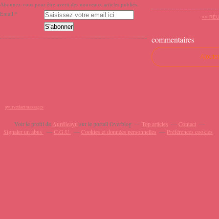
Abonnez-vous pour être averti des nouveaux articles publiés.
Email
<< RÉU
commentaires
Ajoute
ayurvedaetmassages
Voir le profil de
Aurélieayu
sur le portail Overblog
Top articles
Contact
Signaler un abus
C.G.U.
Cookies et données personnelles
Préférences cookies