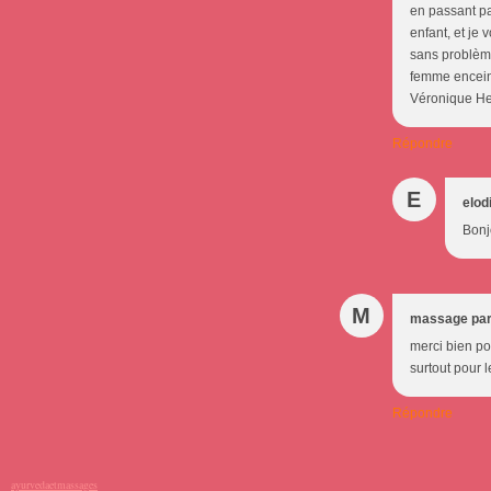
en passant par
enfant, et je 
sans problème 
femme enceint
Véronique H
Répondre
E
elod
Bonj
M
massage par
merci bien po
surtout pour 
Répondre
ayurvedaetmassages