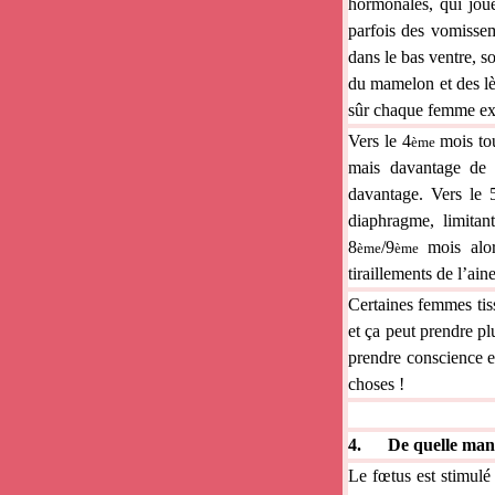
hormonales, qui joue
parfois des vomissem
dans le bas ventre, s
du mamelon et des lè
sûr chaque femme ex
Vers le 4
mois tou
ème
mais davantage de 
davantage. Vers le 
diaphragme, limitant
8
/9
mois alor
ème
ème
tiraillements de l’ai
Certaines femmes tiss
et ça peut prendre pl
prendre conscience en
choses !
4.
De quelle man
Le fœtus est stimul