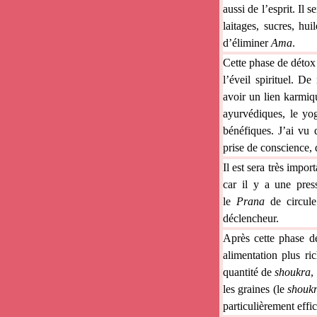
aussi de l’esprit. Il 
laitages, sucres, hu
d’éliminer
Ama
.
Cette phase de détox
l’éveil spirituel. D
avoir un lien karmiq
ayurvédiques, le yo
bénéfiques. J’ai vu
prise de conscience, q
Il est sera très impor
car il y a une pres
le
Prana
de circule
déclencheur.
Après cette phase de
alimentation plus ri
quantité de
shoukra
,
les graines (le
shouk
particulièrement effi