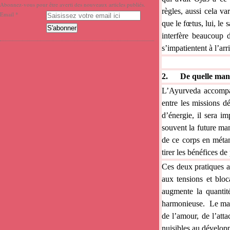
Abonnez-vous pour être averti des nouveaux articles publiés.
règles, aussi cela va
Email
que le fœtus, lui, le 
interfère beaucoup
s’impatientent à l’arr
2.
De quelle man
L’Ayurveda accompag
entre les missions d
d’énergie, il sera i
souvent la future mama
de ce corps en métam
tirer les bénéfices d
Ces deux pratiques an
aux tensions et bloc
augmente la quantit
harmonieuse. Le mass
de l’amour, de l’att
nuisibles au dévelop