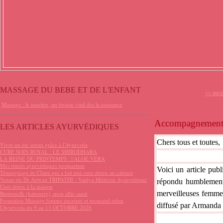
MASSAGE DU BEBE ET DE L'ENFANT
<< MAS
Massage : le toucher, un besoin vital dès la naissance
Accompagnement a
LES ARTICLES AYURVÉDIQUES
Chers tous et toutes,
Vivre un été serein grâce à l'Ayurveda
CURE SOIN ROYAL : LE SHIRODHARA
LA REINE DU PRINTEMPS : l'ALOE VERA
Mes rituels ayurvédiques postpartum
Voici un article pub
Témoignage de Claire qui a fait une cure detox au cabinet
Venue du Dr Adwait TRIPATHI - Vaidya Médecin Ayurvédique
répondu humblement 
Cure detox à la maison
merveilleuses femmes 
Buttermilk (babeurre), mon allié santé
Formation Massage femme enceinte et postnatal selon
diffusé par Armanda 
l'Ayurveda du 9 au 13 OCTOBRE 2026