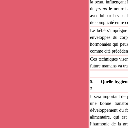
la peau, influençant
du
prana
le nourrit 
avec lui par la visua
de complicité entre c
Le bébé s’imprègne 
enveloppes du corps
hormonales qui peuv
comme cité précédem
Ces techniques vise
future mamans va tra
5.
Quelle hygièn
?
Il sera important de 
une bonne transfor
développement du fœt
alimentaire, qui es
l’harmonie de la gro