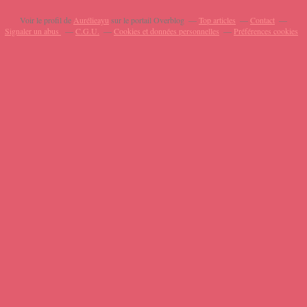
Voir le profil de
Aurélieayu
sur le portail Overblog
Top articles
Contact
Signaler un abus
C.G.U.
Cookies et données personnelles
Préférences cookies