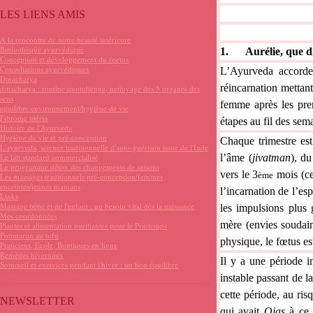
LES LIENS AMIS
A la rencontre de notre beauté intérieure
Bibliothèque ayurvédique
1.
Aurélie, que d
Conception et développement du foetus
Consultations ayurvédiques
L’Ayurveda accorde
Dinacharya
réincarnation mettant
dinacharya : routine quotidienne, nettoyage des 5 organes des
sens
femme après les prem
equilibre environnement/hygiène de vie
Fibrome utérin
étapes au fil des sem
Histoire de l'Ayurveda
Hygiène de vie et pré-conception
Chaque trimestre es
L'ayurveda, science traditionnelle d'auto-guérison issue de l'Inde
Le lait standard commercialisé
l’âme (
jivatman
), du
Le programme détox des changements de saisons
vers le 3
mois (ce
ème
Les massages traditionnels pré-conception/femmes
enceintes/jeunes mamans
l’incarnation de l’es
Links
Massage bébé et de l'enfant : un besoin vital dès la naissance
les impulsions plus 
Mes coordonnées
mère (envies soudain
Plantes et alimentation purifiantes pour le Printemps
Potimaron au tofu
physique, le fœtus es
Praticiens, Ecole, Boutiques en ligne
Remèdes hivernaux
Il y a une période 
Sommeil et exercices pendant l'hiver : un bon équilibre
instable passant de l
cette période, au ri
NEWSLETTER
qui avait
Ojas
à ce 