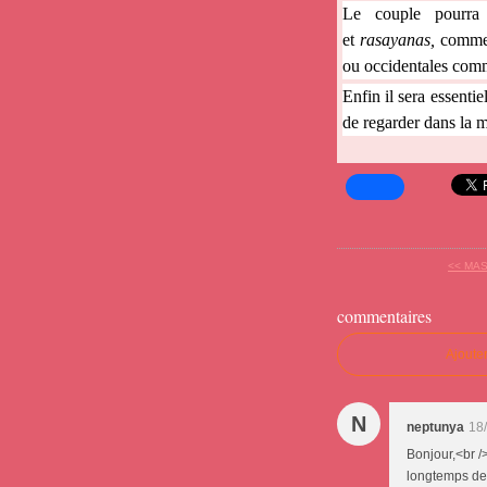
Le couple pourra 
et
rasayanas,
comme
ou occidentales comm
Enfin il sera essenti
de regarder dans la 
<< MAS
commentaires
Ajoute
N
neptunya
18
Bonjour,<br /
longtemps des 