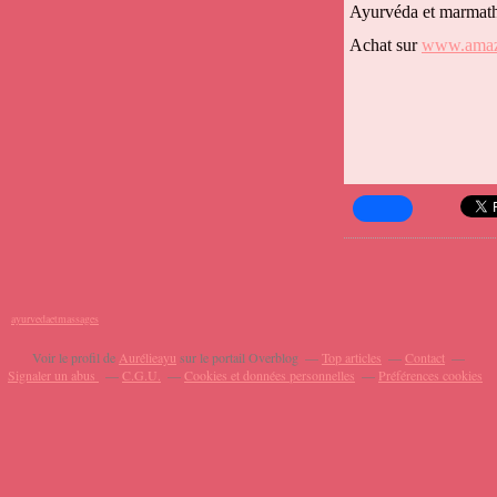
Ayurvéda et marmath
Achat sur
www.amaz
ayurvedaetmassages
Voir le profil de
Aurélieayu
sur le portail Overblog
Top articles
Contact
Signaler un abus
C.G.U.
Cookies et données personnelles
Préférences cookies