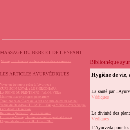
MASSAGE DU BEBE ET DE L'ENFANT
Massage : le toucher, un besoin vital dès la naissance
Bibliothèque ayu
LES ARTICLES AYURVÉDIQUES
Hygiène de vie,
Vivre un été serein grâce à l'Ayurveda
CURE SOIN ROYAL : LE SHIRODHARA
La santé par l'Ayu
LA REINE DU PRINTEMPS : l'ALOE VERA
Mes rituels ayurvédiques postpartum
Védiques
Témoignage de Claire qui a fait une cure detox au cabinet
Venue du Dr Adwait TRIPATHI - Vaidya Médecin Ayurvédique
Cure detox à la maison
Buttermilk (babeurre), mon allié santé
La divinité des pla
Formation Massage femme enceinte et postnatal selon
Védiques
l'Ayurveda du 9 au 13 OCTOBRE 2026
L'Ayurveda pour les