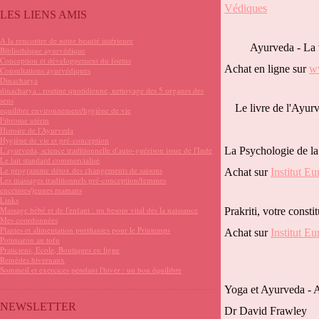
Védiques
LES LIENS AMIS
A la rencontre de notre beauté intérieure
Ayurveda - La v
Bibliothèque ayurvédique
Conception et développement du foetus
Achat en ligne sur
w
Consultations ayurvédiques
Dinacharya
dinacharya : routine quotidienne, nettoyage des 5 organes des
sens
Le livre de l'Ayur
equilibre environnement/hygiène de vie
Fibrome utérin
Histoire de l'Ayurveda
Hygiène de vie et pré-conception
L'ayurveda, science traditionnelle d'auto-guérison issue de l'Inde
La Psychologie de la
Le lait standard commercialisé
Le programme détox des changements de saisons
Achat sur
Institut E
Les massages traditionnels pré-conception/femmes
enceintes/jeunes mamans
Links
Massage bébé et de l'enfant : un besoin vital dès la naissance
Prakriti, votre cons
Mes coordonnées
Plantes et alimentation purifiantes pour le Printemps
Achat sur
Institut E
Potimaron au tofu
Praticiens, Ecole, Boutiques en ligne
Remèdes hivernaux
Sommeil et exercices pendant l'hiver : un bon équilibre
Yoga et Ayurveda - A
NEWSLETTER
Dr David Frawley