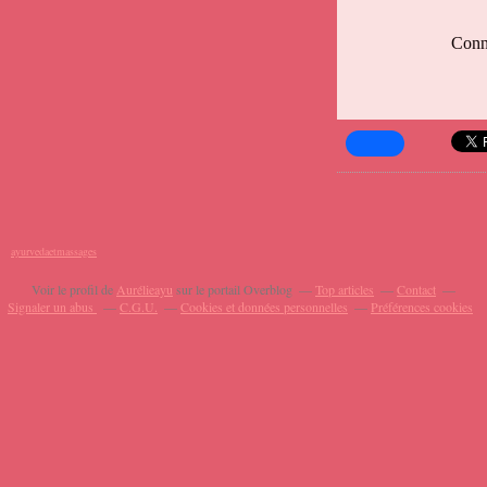
Conna
ayurvedaetmassages
Voir le profil de
Aurélieayu
sur le portail Overblog
Top articles
Contact
Signaler un abus
C.G.U.
Cookies et données personnelles
Préférences cookies