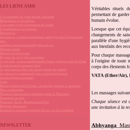
LES LIENS AMIS
Véritables rituels 
permettant de garder 
A la rencontre de notre beauté intérieure
humain évolue.
Bibliothèque ayurvédique
Conception et développement du foetus
Consultations ayurvédiques
Lorsque que cet équi
Dinacharya
changements de saiso
dinacharya : routine quotidienne, nettoyage des 5 organes des
parallèle d'une hygiè
sens
equilibre environnement/hygiène de vie
aux bienfaits des rece
Fibrome utérin
Histoire de l'Ayurveda
Pour chaque massage i
Hygiène de vie et pré-conception
à l'origine de toute 
L'ayurveda, science traditionnelle d'auto-guérison issue de l'Inde
Le lait standard commercialisé
corps des élements f
Le programme détox des changements de saisons
Les massages traditionnels pré-conception/femmes
VATA (Ether/Air),
enceintes/jeunes mamans
Links
Massage bébé et de l'enfant : un besoin vital dès la naissance
Mes coordonnées
Les massages suivant
Plantes et alimentation purifiantes pour le Printemps
Potimaron au tofu
Chaque séance est u
Praticiens, Ecole, Boutiques en ligne
Remèdes hivernaux
une invitation à la r
Sommeil et exercices pendant l'hiver : un bon équilibre
Abhyanga
Massa
NEWSLETTER