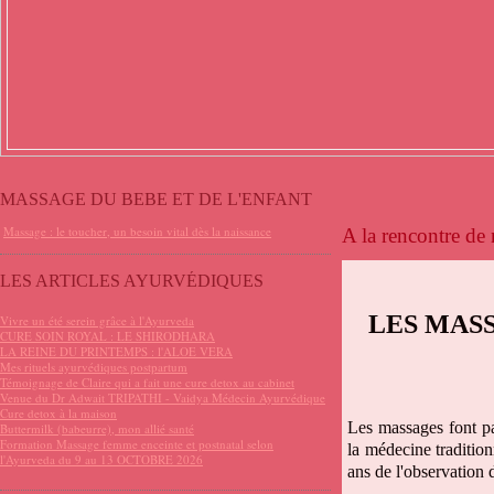
MASSAGE DU BEBE ET DE L'ENFANT
Massage : le toucher, un besoin vital dès la naissance
A la rencontre de 
LES ARTICLES AYURVÉDIQUES
LES MAS
Vivre un été serein grâce à l'Ayurveda
CURE SOIN ROYAL : LE SHIRODHARA
LA REINE DU PRINTEMPS : l'ALOE VERA
Mes rituels ayurvédiques postpartum
Témoignage de Claire qui a fait une cure detox au cabinet
Venue du Dr Adwait TRIPATHI - Vaidya Médecin Ayurvédique
Cure detox à la maison
Les massages font par
Buttermilk (babeurre), mon allié santé
Formation Massage femme enceinte et postnatal selon
la médecine tradition
l'Ayurveda du 9 au 13 OCTOBRE 2026
ans de l'observation 