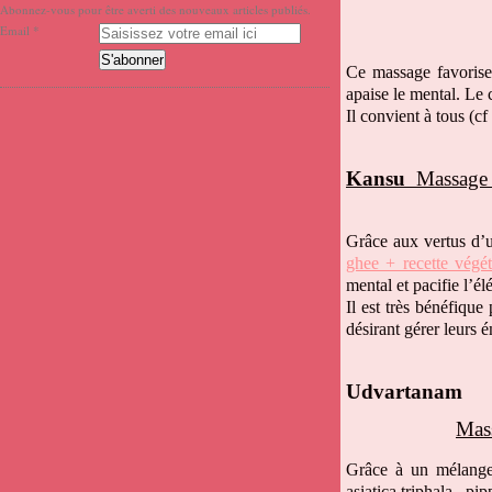
Abonnez-vous pour être averti des nouveaux articles publiés.
Email
Ce massage favorise 
apaise le mental. Le 
Il convient à tous (cf
Kansu
Massage d
Grâce aux vertus d’
ghee + recette végét
mental et pacifie l’é
Il est très bénéfiqu
désirant gérer leurs é
Udvartanam
Mass
Grâce à un mélange 
asiatica,triphala, pi