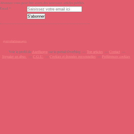
Abonnez-vous pour être averti des nouveaux articles publiés.
Email
ayurvedaetmassages
Voir le profil de
Aurélieayu
sur le portail Overblog
Top articles
Contact
Signaler un abus
C.G.U.
Cookies et données personnelles
Préférences cookies