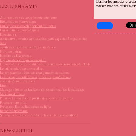
lubrifier les muscles et arti
LES LIENS AMIS
masser avec des huiles ayur
A la rencontre de notre beauté intérieure
Bibliothèque ayurvédique
Conception et développement du foetus
Consultations ayurvédiques
Dinacharya
dinacharya : routine quotidienne, nettoyage des 5 organes des
sens
equilibre environnement/hygiène de vie
Fibrome utérin
Histoire de l'Ayurveda
Hygiène de vie et pré-conception
L'ayurveda, science traditionnelle d'auto-guérison issue de l'Inde
Le lait standard commercialisé
Le programme détox des changements de saisons
Les massages traditionnels pré-conception/femmes
enceintes/jeunes mamans
Links
Massage bébé et de l'enfant : un besoin vital dès la naissance
Mes coordonnées
Plantes et alimentation purifiantes pour le Printemps
Potimaron au tofu
Praticiens, Ecole, Boutiques en ligne
Remèdes hivernaux
Sommeil et exercices pendant l'hiver : un bon équilibre
NEWSLETTER