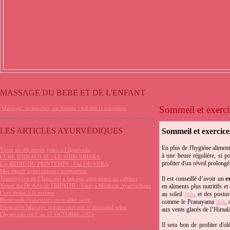
MASSAGE DU BEBE ET DE L'ENFANT
Massage : le toucher, un besoin vital dès la naissance
Sommeil et exercic
LES ARTICLES AYURVÉDIQUES
Sommeil et exercice
En plus de l'hygiène alimenta
Vivre un été serein grâce à l'Ayurveda
à une heure régulière, si p
CURE SOIN ROYAL : LE SHIRODHARA
LA REINE DU PRINTEMPS : l'ALOE VERA
profiter d'un réveil prolong
Mes rituels ayurvédiques postpartum
Témoignage de Claire qui a fait une cure detox au cabinet
Il est conseillé d’avoir un
e
Venue du Dr Adwait TRIPATHI - Vaidya Médecin Ayurvédique
en aliments plus nutritifs e
Cure detox à la maison
au soleil
link
, et des postu
Buttermilk (babeurre), mon allié santé
comme le Pranayama
link
, 
Formation Massage femme enceinte et postnatal selon
aux vents glacés de l’Himal
l'Ayurveda du 9 au 13 OCTOBRE 2026
Il sera bon de profiter d'ol