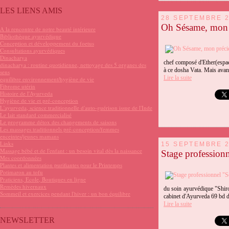
LES LIENS AMIS
28 SEPTEMBRE 
Oh Sésame, mon 
A la rencontre de notre beauté intérieure
Bibliothèque ayurvédique
Conception et développement du foetus
Consultations ayurvédiques
Dinacharya
chef composé d'Ether(espac
dinacharya : routine quotidienne, nettoyage des 5 organes des
à ce dosha Vata. Mais avant
sens
Lire la suite
equilibre environnement/hygiène de vie
Fibrome utérin
Histoire de l'Ayurveda
Hygiène de vie et pré-conception
L'ayurveda, science traditionnelle d'auto-guérison issue de l'Inde
Le lait standard commercialisé
Le programme détox des changements de saisons
Les massages traditionnels pré-conception/femmes
enceintes/jeunes mamans
Links
15 SEPTEMBRE 
Massage bébé et de l'enfant : un besoin vital dès la naissance
Stage profession
Mes coordonnées
Plantes et alimentation purifiantes pour le Printemps
Potimaron au tofu
Praticiens, Ecole, Boutiques en ligne
Remèdes hivernaux
du soin ayurvédique "Shi
Sommeil et exercices pendant l'hiver : un bon équilibre
cabinet d'Ayurveda 69 bd d
Lire la suite
NEWSLETTER