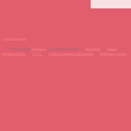
ayurvedaetmassages
Voir le profil de
Aurélieayu
sur le portail Overblog
Top articles
Contact
Signaler un abus
C.G.U.
Cookies et données personnelles
Préférences cookies