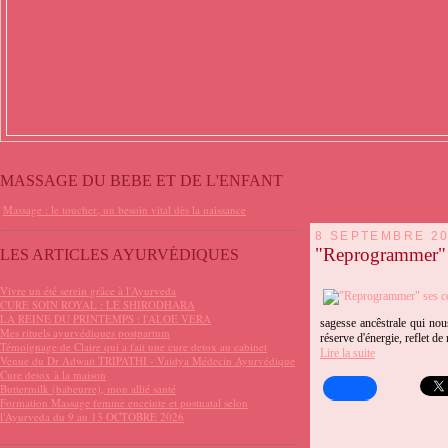
MASSAGE DU BEBE ET DE L'ENFANT
Massage : le toucher, un besoin vital dès la naissance
8 SEPTEMBRE 2
"Reprogrammer" s
LES ARTICLES AYURVÉDIQUES
Vivre un été serein grâce à l'Ayurveda
CURE SOIN ROYAL : LE SHIRODHARA
LA REINE DU PRINTEMPS : l'ALOE VERA
sagesse ancêstrale qui nou
Mes rituels ayurvédiques postpartum
réserve d'énergie, reflet de
Témoignage de Claire qui a fait une cure detox au cabinet
Lire la suite
Venue du Dr Adwait TRIPATHI - Vaidya Médecin Ayurvédique
Cure detox à la maison
Buttermilk (babeurre), mon allié santé
Formation Massage femme enceinte et postnatal selon
l'Ayurveda du 9 au 13 OCTOBRE 2026