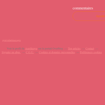
commentaires
Ajoute
ayurvedaetmassages
Voir le profil de
Aurélieayu
sur le portail Overblog
Top articles
Contact
Signaler un abus
C.G.U.
Cookies et données personnelles
Préférences cookies