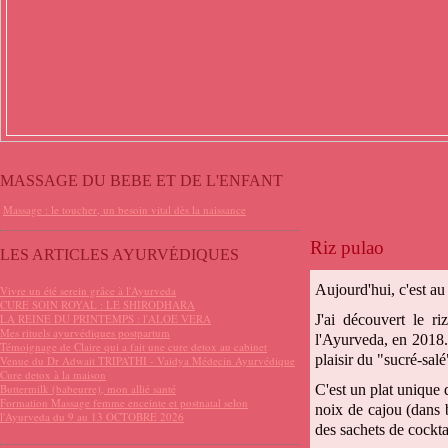
MASSAGE DU BEBE ET DE L'ENFANT
Massage : le toucher, un besoin vital dès la naissance
Riz pulao
LES ARTICLES AYURVÉDIQUES
Aujourd'hui, c'est au
Vivre un été serein grâce à l'Ayurveda
CURE SOIN ROYAL : LE SHIRODHARA
LA REINE DU PRINTEMPS : l'ALOE VERA
J'ai découvert le 
Mes rituels ayurvédiques postpartum
l'Ayurveda, en 2018. 
Témoignage de Claire qui a fait une cure detox au cabinet
plaisir du "sucré-salé
Venue du Dr Adwait TRIPATHI - Vaidya Médecin Ayurvédique
Cure detox à la maison
Buttermilk (babeurre), mon allié santé
C'est un plat unique 
Formation Massage femme enceinte et postnatal selon
noix de cajou (dans b
l'Ayurveda du 9 au 13 OCTOBRE 2026
des sachets de cocktai