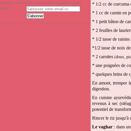
Abonnez-vous pour être averti des nouveaux articles publiés.
* 1/2 cc de curcuma
Email
* 1 cc de cumin en 
* 1 petit bâton de ca
* 2 feuilles de laurie
* 1/2 tasse de raisins
*1/2 tasse de noix d
* 2 carottes
(doux, pi
* une poignées de co
* quelques brins de c
En amont, tremper le 
digestion.
En cuisine ayurvédiq
revenus à sec (oléag
potentiel de transfor
Rincer le riz jusqu'à 
Le vaghar
: dans un