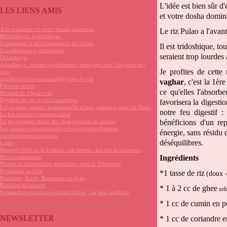
L'idée est bien sûr d
LES LIENS AMIS
et votre dosha domin
A la rencontre de notre beauté intérieure
Le riz Pulao a l'avant
Bibliothèque ayurvédique
Conception et développement du foetus
Il est tridoshique, t
Consultations ayurvédiques
seraient trop lourdes 
Dinacharya
dinacharya : routine quotidienne, nettoyage des 5 organes des
sens
Je profites de cette
equilibre environnement/hygiène de vie
vaghar
, c'est la 1èr
Fibrome utérin
ce qu'elles l'absorb
Histoire de l'Ayurveda
Hygiène de vie et pré-conception
favorisera la digesti
L'ayurveda, science traditionnelle d'auto-guérison issue de l'Inde
notre feu digestif :
Le lait standard commercialisé
Le programme détox des changements de saisons
bénéficions d'un rep
Les massages traditionnels pré-conception/femmes
énergie, sans résidu 
enceintes/jeunes mamans
Links
déséquilibres.
Massage bébé et de l'enfant : un besoin vital dès la naissance
Mes coordonnées
Ingrédients
Plantes et alimentation purifiantes pour le Printemps
Potimaron au tofu
*1 tasse de riz
(doux -
Praticiens, Ecole, Boutiques en ligne
Remèdes hivernaux
* 1 à 2 cc de ghee
sel
Sommeil et exercices pendant l'hiver : un bon équilibre
* 1 cc de cumin en 
NEWSLETTER
* 1 cc de coriandre 