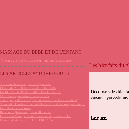
MASSAGE DU BEBE ET DE L'ENFANT
Massage : le toucher, un besoin vital dès la naissance
Les bienfaits du g
LES ARTICLES AYURVÉDIQUES
Vivre un été serein grâce à l'Ayurveda
CURE SOIN ROYAL : LE SHIRODHARA
Découvrez les bienfai
LA REINE DU PRINTEMPS : l'ALOE VERA
Mes rituels ayurvédiques postpartum
cuisine ayurvédique.
Témoignage de Claire qui a fait une cure detox au cabinet
Venue du Dr Adwait TRIPATHI - Vaidya Médecin Ayurvédique
Cure detox à la maison
Buttermilk (babeurre), mon allié santé
Formation Massage femme enceinte et postnatal selon
Le ghee
l'Ayurveda du 9 au 13 OCTOBRE 2026