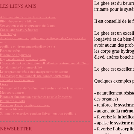
Le ghee est du beurre 
LES LIENS AMIS
irritante pour le syst
A la rencontre de notre beauté intérieure
Il est conseillé de le
Bibliothèque ayurvédique
Conception et développement du foetus
Consultations ayurvédiques
Le ghee est un excell
Dinacharya
dinacharya : routine quotidienne, nettoyage des 5 organes des
longévité et du bien-ê
sens
avoir aucun des probl
equilibre environnement/hygiène de vie
Fibrome utérin
les corps gras hydro
Histoire de l'Ayurveda
élevé, artères bouchée
Hygiène de vie et pré-conception
L'ayurveda, science traditionnelle d'auto-guérison issue de l'Inde
Le lait standard commercialisé
Le ghee est excellent 
Le programme détox des changements de saisons
Les massages traditionnels pré-conception/femmes
enceintes/jeunes mamans
Quelques exemples p
Links
Massage bébé et de l'enfant : un besoin vital dès la naissance
Mes coordonnées
- naturellement rési
Plantes et alimentation purifiantes pour le Printemps
des organes)
Potimaron au tofu
- renforce le
système
Praticiens, Ecole, Boutiques en ligne
Remèdes hivernaux
- augmente
la mémoi
Sommeil et exercices pendant l'hiver : un bon équilibre
- favorise la
lubrific
- apaise le
système n
NEWSLETTER
- favorise
l'absorpti