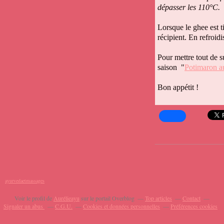
dépasser les 110°C.
Lorsque le ghee est t
récipient. En refroidis
Pour mettre tout de s
saison "
Potimaron a
Bon appétit !
ayurvedaetmassages
Voir le profil de
Aurélieayu
sur le portail Overblog
Top articles
Contact
Signaler un abus
C.G.U.
Cookies et données personnelles
Préférences cookies