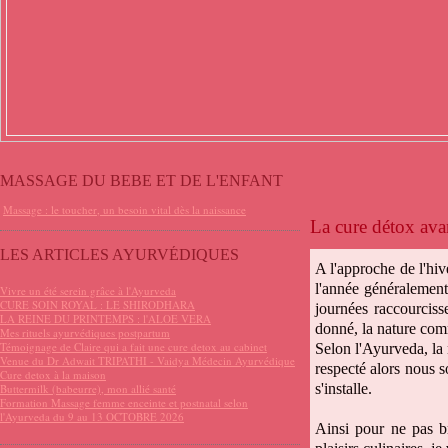
MASSAGE DU BEBE ET DE L'ENFANT
Massage : le toucher, un besoin vital dès la naissance
La cure détox avan
LES ARTICLES AYURVÉDIQUES
A l'approche de l'hi
l'année généralement 
Vivre un été serein grâce à l'Ayurveda
CURE SOIN ROYAL : LE SHIRODHARA
journées raccourcissen
LA REINE DU PRINTEMPS : l'ALOE VERA
donné, la nature com
Mes rituels ayurvédiques postpartum
Témoignage de Claire qui a fait une cure detox au cabinet
Selon l'Ayurveda, la 
Venue du Dr Adwait TRIPATHI - Vaidya Médecin Ayurvédique
respecté alors nous 
Cure detox à la maison
s'installe.
Buttermilk (babeurre), mon allié santé
Formation Massage femme enceinte et postnatal selon
l'Ayurveda du 9 au 13 OCTOBRE 2026
Ainsi pour ne pas br