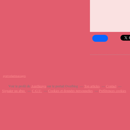
ayurvedaetmassages
Voir le profil de
Aurélieayu
sur le portail Overblog
Top articles
Contact
Signaler un abus
C.G.U.
Cookies et données personnelles
Préférences cookies