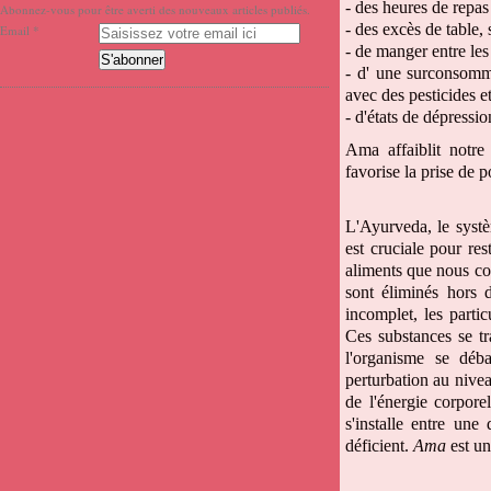
- des heures de repas 
Abonnez-vous pour être averti des nouveaux articles publiés.
- des excès de table, 
Email
- de manger entre les
- d' une surconsommat
avec des pesticides e
- d'états de dépressio
Ama affaiblit notre
favorise la prise de 
L'Ayurveda, le syst
est cruciale pour re
aliments que nous co
sont éliminés hors 
incomplet, les partic
Ces substances se tr
l'organisme se déb
perturbation au nivea
de l'énergie corporel
s'installe entre un
déficient.
Ama
est un