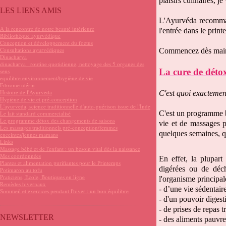
plaisirs culinaires, j
LES LIENS AMIS
L'Ayurvéda recommand
A la rencontre de notre beauté intérieure
l'entrée dans le print
Bibliothèque ayurvédique
Conception et développement du foetus
Consultations ayurvédiques
Commencez dès mainte
Dinacharya
dinacharya : routine quotidienne, nettoyage des 5 organes des
La cure de détox
sens
equilibre environnement/hygiène de vie
Fibrome utérin
Histoire de l'Ayurveda
C'est quoi exactemen
Hygiène de vie et pré-conception
L'ayurveda, science traditionnelle d'auto-guérison issue de l'Inde
C'est un programme b
Le lait standard commercialisé
Le programme détox des changements de saisons
vie et de massages p
Les massages traditionnels pré-conception/femmes
quelques semaines, q
enceintes/jeunes mamans
Links
Massage bébé et de l'enfant : un besoin vital dès la naissance
Mes coordonnées
En effet, la plupart
Plantes et alimentation purifiantes pour le Printemps
digérées ou de déc
Potimaron au tofu
Praticiens, Ecole, Boutiques en ligne
l'organisme principal
Remèdes hivernaux
- d’une vie sédentair
Sommeil et exercices pendant l'hiver : un bon équilibre
- d'un pouvoir digesti
- de prises de repas t
NEWSLETTER
- des aliments pauvr