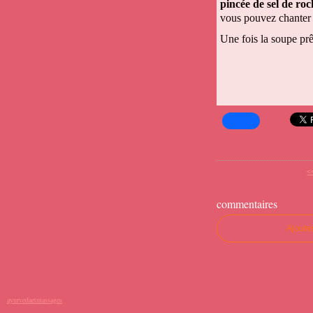
pincée de sel de ro
vous pouvez chanter d
Une fois la soupe prê
<
commentaires
Ajoute
ayurvedaetmassages