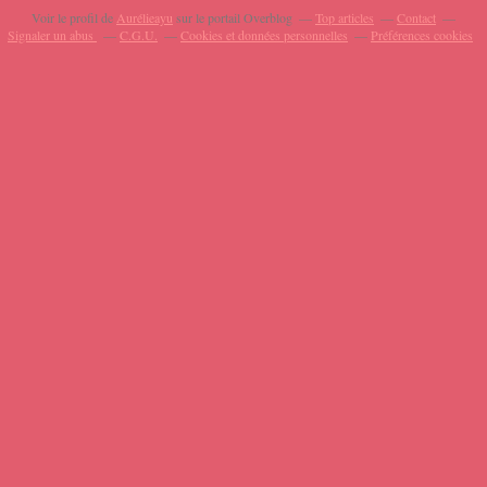
Voir le profil de
Aurélieayu
sur le portail Overblog
Top articles
Contact
Signaler un abus
C.G.U.
Cookies et données personnelles
Préférences cookies