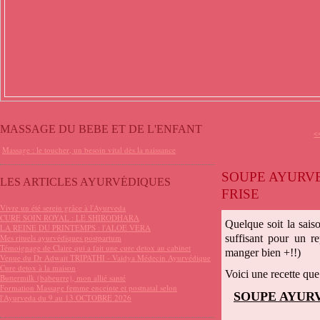
MASSAGE DU BEBE ET DE L'ENFANT
<
Massage : le toucher, un besoin vital dès la naissance
SOUPE AYURVE
LES ARTICLES AYURVÉDIQUES
FRISE
Vivre un été serein grâce à l'Ayurveda
CURE SOIN ROYAL : LE SHIRODHARA
Quelque soit la saiso
LA REINE DU PRINTEMPS : l'ALOE VERA
Mes rituels ayurvédiques postpartum
suffisant pour un re
Témoignage de Claire qui a fait une cure detox au cabinet
manger bien +!!)
Venue du Dr Adwait TRIPATHI - Vaidya Médecin Ayurvédique
Cure detox à la maison
Voici une recette que
Buttermilk (babeurre), mon allié santé
Formation Massage femme enceinte et postnatal selon
SOUPE AYUR
l'Ayurveda du 9 au 13 OCTOBRE 2026