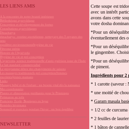
LES LIENS AMIS
Cette soupe est trid
avec un intérêt part
A la rencontre de notre beauté intérieure
avons dans cette sou
Bibliothèque ayurvédique
votre dosha dominant 
Conception et développement du foetus
Consultations ayurvédiques
*Pour un déséquilibre
Dinacharya
dinacharya : routine quotidienne, nettoyage des 5 organes des
éventuellement des o
sens
equilibre environnement/hygiène de vie
*Pour un déséquilibre
Fibrome utérin
le gingembre. Choisis
Histoire de l'Ayurveda
Hygiène de vie et pré-conception
L'ayurveda, science traditionnelle d'auto-guérison issue de l'Inde
*Pour un déséquilibr
Le lait standard commercialisé
de piment.
Le programme détox des changements de saisons
Les massages traditionnels pré-conception/femmes
Ingrédients pour 2
enceintes/jeunes mamans
Links
* 1 carotte (saveur :
Massage bébé et de l'enfant : un besoin vital dès la naissance
Mes coordonnées
* une moitié de chou f
Plantes et alimentation purifiantes pour le Printemps
Potimaron au tofu
Praticiens, Ecole, Boutiques en ligne
*
Garam masala basi
Remèdes hivernaux
Sommeil et exercices pendant l'hiver : un bon équilibre
+ 1/2 cc de curcuma 
* 2 feuilles de laurie
NEWSLETTER
* 1 bâton de cannelle