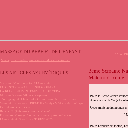
MASSAGE DU BEBE ET DE L'ENFANT
<< LA P
Massage : le toucher, un besoin vital dès la naissance
3ème Semaine Nat
LES ARTICLES AYURVÉDIQUES
Maternité ccente
Vivre un été serein grâce à l'Ayurveda
CURE SOIN ROYAL : LE SHIRODHARA
LA REINE DU PRINTEMPS : l'ALOE VERA
Mes rituels ayurvédiques postpartum
Pour la 3ème année conséc
Témoignage de Claire qui a fait une cure detox au cabinet
Association de Yoga Doulas 
Venue du Dr Adwait TRIPATHI - Vaidya Médecin Ayurvédique
Cure detox à la maison
Cette année la thématique es
Buttermilk (babeurre), mon allié santé
"C
Formation Massage femme enceinte et postnatal selon
l'Ayurveda du 9 au 13 OCTOBRE 2026
Pour honorer ce thème, no