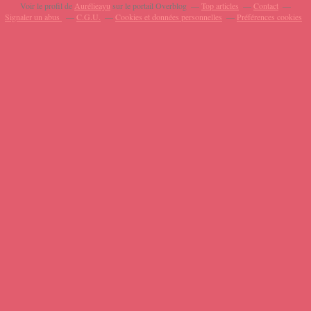
Voir le profil de
Aurélieayu
sur le portail Overblog
Top articles
Contact
Signaler un abus
C.G.U.
Cookies et données personnelles
Préférences cookies