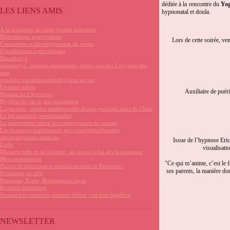
dédiée à la rencontre du
Yog
LES LIENS AMIS
hypnonatal et doula.
A la rencontre de notre beauté intérieure
Bibliothèque ayurvédique
Lors de cette soirée, v
Conception et développement du foetus
Consultations ayurvédiques
Dinacharya
dinacharya : routine quotidienne, nettoyage des 5 organes des
sens
equilibre environnement/hygiène de vie
Fibrome utérin
Auxiliaire de puéri
Histoire de l'Ayurveda
Hygiène de vie et pré-conception
L'ayurveda, science traditionnelle d'auto-guérison issue de l'Inde
Le lait standard commercialisé
Le programme détox des changements de saisons
Les massages traditionnels pré-conception/femmes
enceintes/jeunes mamans
Issue de l’hypnose Eric
Links
visualisati
Massage bébé et de l'enfant : un besoin vital dès la naissance
Mes coordonnées
"Ce qui m’anime, c’est le f
Plantes et alimentation purifiantes pour le Printemps
ses parents, la manière don
Potimaron au tofu
Praticiens, Ecole, Boutiques en ligne
Remèdes hivernaux
Sommeil et exercices pendant l'hiver : un bon équilibre
NEWSLETTER